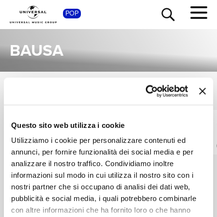
SHOP
POP
BAUSA
SINGOLI
TOUR
NEWS
VEDI TUTTI
I singoli più rappresentativi di Bausa, tra successi storici e nuove uscite.
SKI AGGU, BAUSA,
CHAPO102, BAUSA,
RICERCA
Questo sito web utilizza i cookie
FILLY
MIKSU / MACLOUD
Utilizziamo i cookie per personalizzare contenuti ed
BELOHNEN
OMG
annunci, per fornire funzionalità dei social media e per
NEW
Digitale
CHI SIAMO
analizzare il nostro traffico. Condividiamo inoltre
Digitale
informazioni sul modo in cui utilizza il nostro sito con i
nostri partner che si occupano di analisi dei dati web,
CONTATTI
pubblicità e social media, i quali potrebbero combinarle
con altre informazioni che ha fornito loro o che hanno