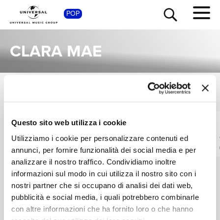
SHOP
POP
CLARA MAE
SINGOLI
TOUR
NEWS
VEDI TUTTI
I singoli più rappresentativi di Clara Mae, tra successi storici e nuove uscite.
Questo sito web utilizza i cookie
CLARA MAE
CLARA MAE, JOSH
RICERCA
BREAKS
Tennessee
Utilizziamo i cookie per personalizzare contenuti ed
Once In A While
Digitale
annunci, per fornire funzionalità dei social media e per
Digitale
CHI SIAMO
analizzare il nostro traffico. Condividiamo inoltre
informazioni sul modo in cui utilizza il nostro sito con i
nostri partner che si occupano di analisi dei dati web,
CONTATTI
pubblicità e social media, i quali potrebbero combinarle
con altre informazioni che ha fornito loro o che hanno