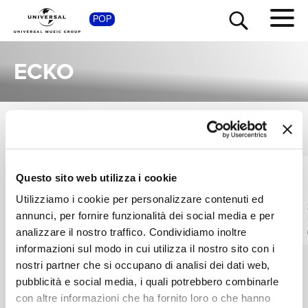
SHOP
POP
ECKO
SINGOLI
TOUR
NEWS
VEDI TUTTI
I singoli più rappresentativi di Ecko, tra successi storici e nuove uscite.
MAIKEL DELACALLE,
NAIKY UNIC, ECKO,
RICERCA
Questo sito web utilizza i cookie
ECKO
LALO EBRATT
Utilizziamo i cookie per personalizzare contenuti ed
Me Fascina
MASOME
annunci, per fornire funzionalità dei social media e per
Digitale
Digitale
CHI SIAMO
analizzare il nostro traffico. Condividiamo inoltre
informazioni sul modo in cui utilizza il nostro sito con i
nostri partner che si occupano di analisi dei dati web,
CONTATTI
pubblicità e social media, i quali potrebbero combinarle
con altre informazioni che ha fornito loro o che hanno