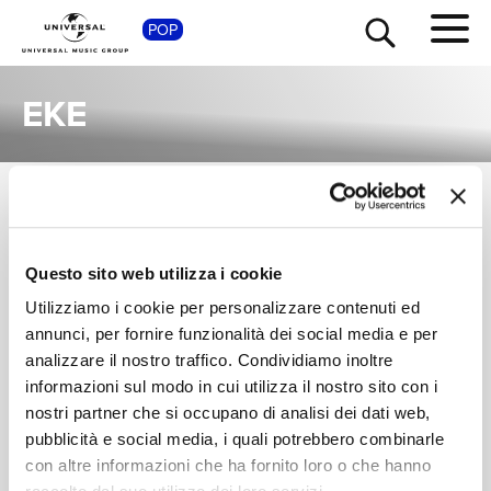
SHOP
POP
EKE
SINGOLI
TOUR
NEWS
I singoli più rappresentativi di Eke, tra successi storici e nuove uscite.
Questo sito web utilizza i cookie
NERVO, B JONES,
RICERCA
EKE
Utilizziamo i cookie per personalizzare contenuti ed
Wherever You Go
annunci, per fornire funzionalità dei social media e per
Digitale
CHI SIAMO
analizzare il nostro traffico. Condividiamo inoltre
informazioni sul modo in cui utilizza il nostro sito con i
nostri partner che si occupano di analisi dei dati web,
CONTATTI
pubblicità e social media, i quali potrebbero combinarle
con altre informazioni che ha fornito loro o che hanno