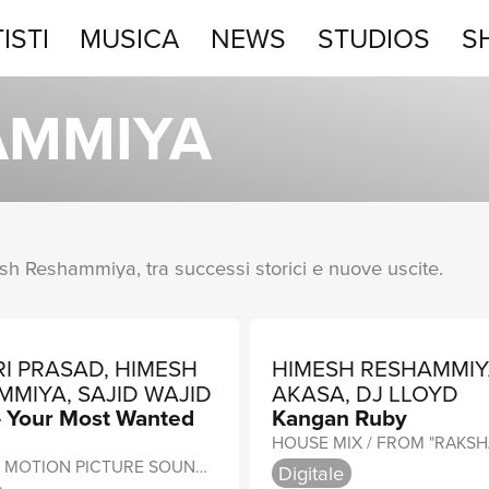
ISTI
MUSICA
NEWS
STUDIOS
S
STUDIOS
AMMIYA
SHOP
mesh Reshammiya, tra successi storici e nuove uscite.
RI PRASAD, HIMESH
HIMESH RESHAMMIY
MIYA, SAJID WAJID
AKASA, DJ LLOYD
- Your Most Wanted
Kangan Ruby
ORIGINAL MOTION PICTURE SOUNDTRACK
Digitale