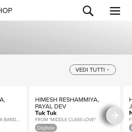
NEWSLETTER
HOP
TOUR
NEWS
VEDI TUTTI
A,
HIMESH RESHAMMIYA,
PAYAL DEV
Tuk Tuk
HOUSE MIX / FROM "RAKSHA BANDHAN"
FROM "MIDDLE CLASS LOVE"
F
Digitale