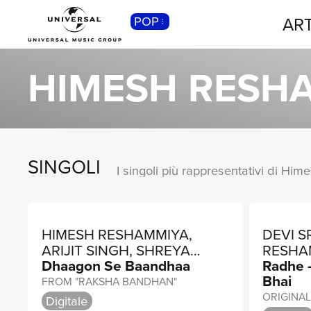
ART
POP
CLASSICA
Musica Classica, Sinfonica,
HIMESH RESH
Contemporanea, Moderna...
SINGOLI
I singoli più rappresentativi di Hi
HIMESH RESHAMMIYA,
DEVI S
ARIJIT SINGH, SHREYA
RESHAM
Dhaagon Se Baandhaa
Radhe 
GHOSHAL
Bhai
FROM "RAKSHA BANDHAN"
Digitale