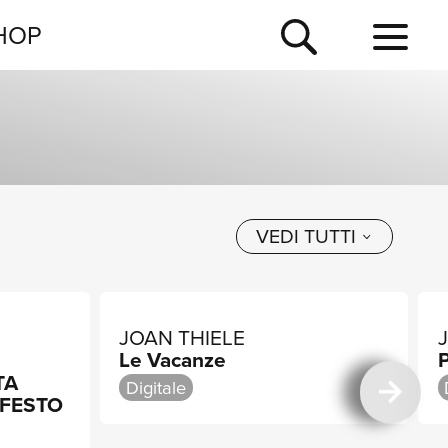
NEWSLETTER
HOP
TOUR
NEWS
VEDI TUTTI
,
JOAN THIELE
Le Vacanze
P
TA
Digitale
IFESTO