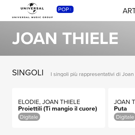
ART
POP
CLASSICA
Musica Classica, Sinfonica,
JOAN THIELE
Contemporanea, Moderna...
SINGOLI
I singoli più rappresentativi di Joan
ELODIE, JOAN THIELE
JOAN T
Proiettili (Ti mangio il cuore)
Puta
Digitale
Digitale