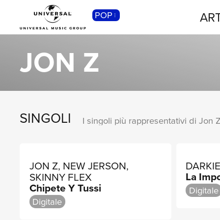
ART
POP
CLASSICA
Musica Classica, Sinfonica,
JON Z
Contemporanea, Moderna...
SINGOLI
I singoli più rappresentativi di Jon 
JON Z, NEW JERSON,
DARKIE
La Imp
SKINNY FLEX
Chipete Y Tussi
Digitale
Digitale