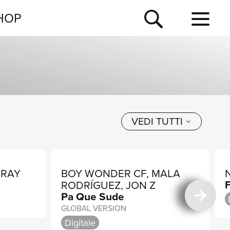
NEWSLETTER
HOP
TOUR
NEWS
VEDI TUTTI
RRAY
BOY WONDER CF, MALA
F
RODRÍGUEZ, JON Z
Pa Que Sude
GLOBAL VERSION
Digitale