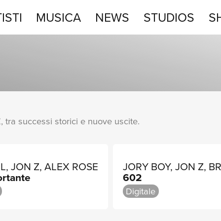
ISTI
MUSICA
NEWS
STUDIOS
S
STUDIOS
SHOP
Z, tra successi storici e nuove uscite.
L, JON Z, ALEX ROSE
JORY BOY, JON Z, B
ortante
602
Digitale