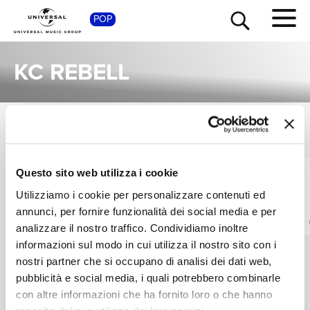
SHOP
POP
KC REBELL
SINGOLI
TOUR
NEWS
VEDI TUTTI
I singoli più rappresentativi di KC Rebell, tra successi storici e nuove uscite.
Questo sito web utilizza i cookie
KC REBELL
KC REBELL, HASSO,
RICERCA
MIKSU / MACLOUD
So wie davor
Utilizziamo i cookie per personalizzare contenuti ed
Ich weiß das
Digitale
annunci, per fornire funzionalità dei social media e per
Digitale
CHI SIAMO
analizzare il nostro traffico. Condividiamo inoltre
informazioni sul modo in cui utilizza il nostro sito con i
nostri partner che si occupano di analisi dei dati web,
CONTATTI
pubblicità e social media, i quali potrebbero combinarle
con altre informazioni che ha fornito loro o che hanno