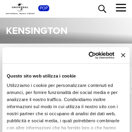
SHOP
POP
KENSINGTON
SINGOLI
TOUR
NEWS
VEDI TUTTI
I singoli più rappresentativi di Kensington, tra successi storici e nuove uscite.
KENSINGTON
KENSINGTON
RICERCA
Questo sito web utilizza i cookie
Stay
Little By Little
Utilizziamo i cookie per personalizzare contenuti ed
Digitale
Digitale
annunci, per fornire funzionalità dei social media e per
CHI SIAMO
analizzare il nostro traffico. Condividiamo inoltre
informazioni sul modo in cui utilizza il nostro sito con i
nostri partner che si occupano di analisi dei dati web,
CONTATTI
pubblicità e social media, i quali potrebbero combinarle
con altre informazioni che ha fornito loro o che hanno