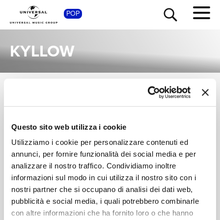
SHOP
POP
KYLLOW
SINGOLI
TOUR
NEWS
I singoli più rappresentativi di Kyllow, tra successi storici e nuove uscite.
PUMP GORILLA,
RICERCA
Questo sito web utilizza i cookie
KYLLOW, ELIZA ROE
Utilizziamo i cookie per personalizzare contenuti ed
Talk To Me
annunci, per fornire funzionalità dei social media e per
EXTENDED VERSION
CHI SIAMO
analizzare il nostro traffico. Condividiamo inoltre
Digitale
informazioni sul modo in cui utilizza il nostro sito con i
nostri partner che si occupano di analisi dei dati web,
CONTATTI
pubblicità e social media, i quali potrebbero combinarle
con altre informazioni che ha fornito loro o che hanno