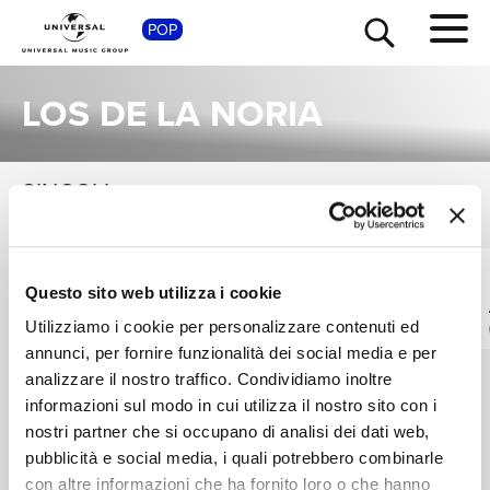
SHOP
POP
LOS DE LA NORIA
SINGOLI
VEDI TUTTI
TOUR
NEWS
I singoli più rappresentativi di Los De La Noria, tra successi storici e nuove uscite.
LOS DE LA NORIA
LOS DE LA NORIA
RICERCA
Questo sito web utilizza i cookie
En Cambio No
GPI
Utilizziamo i cookie per personalizzare contenuti ed
Digitale
Digitale
annunci, per fornire funzionalità dei social media e per
CHI SIAMO
analizzare il nostro traffico. Condividiamo inoltre
informazioni sul modo in cui utilizza il nostro sito con i
nostri partner che si occupano di analisi dei dati web,
CONTATTI
pubblicità e social media, i quali potrebbero combinarle
con altre informazioni che ha fornito loro o che hanno