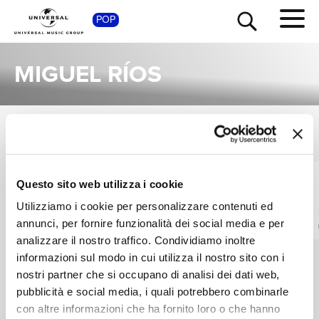
SHOP
POP
MIGUEL RÍOS
SINGOLI
TOUR
NEWS
VEDI TUTTI
I singoli più rappresentativi di Miguel Ríos, tra successi storici e nuove uscite.
MIGUEL RÍOS
MIGUEL RÍOS
RICERCA
Questo sito web utilizza i cookie
Rock & Ríos (Edición
Bienvenidos
Utilizziamo i cookie per personalizzare contenuti ed
40º Aniversario)
ROCK & RÍOS / LIVE 1982 / REMASTERED 2022
annunci, per fornire funzionalità dei social media e per
DOLBY ATMOS / LIVE 1982 / REMASTERED 2022
Digitale
CHI SIAMO
Digitale
analizzare il nostro traffico. Condividiamo inoltre
informazioni sul modo in cui utilizza il nostro sito con i
nostri partner che si occupano di analisi dei dati web,
CONTATTI
pubblicità e social media, i quali potrebbero combinarle
con altre informazioni che ha fornito loro o che hanno