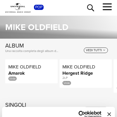
POP
SHOP
MIKE OLDFIELD
ALBUM
VEDI TUTTI
Una raccolta completa degli album di Mike Oldfield, dalle prime produzioni ai successi più recenti.
MIKE OLDFIELD
MIKE OLDFIELD
Amarok
Hergest Ridge
2LP
Vinile
TOUR
NEWS
Vinile
SINGOLI
RICERCA
VEDI TUTTI
I singoli più rappresentativi di Mike Oldfield, tra successi storici e nuove uscite.