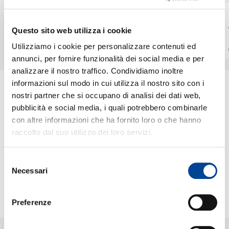
MIKE OLDFIELD
MIKE OLDFIELD
Tubular Bells 4 Intro
Return To
CHI SIAMO
Questo sito web utilizza i cookie
Ommadawn
EDIT / IG1
Utilizziamo i cookie per personalizzare contenuti ed
Digitale
Digitale
annunci, per fornire funzionalità dei social media e per
analizzare il nostro traffico. Condividiamo inoltre
CONTATTI
informazioni sul modo in cui utilizza il nostro sito con i
nostri partner che si occupano di analisi dei dati web,
ULTIME NEWS
pubblicità e social media, i quali potrebbero combinarle
con altre informazioni che ha fornito loro o che hanno
NEWSLETTER
raccolto dal suo utilizzo dei loro servizi.
05.06.2009
OGGI NEI NEGOZI:
BLACK EYED PEAS E
Selezione
CLUB DOGO
Necessari
del
MIKE OLDFIELD -
consenso
TUBULAR BELLS Da oggi
nei negozi le nuove
Preferenze
versioni rimasterizzate da
1 CD (standard), 2CD+DVD
(deluxe), 3CD+LP+DVD