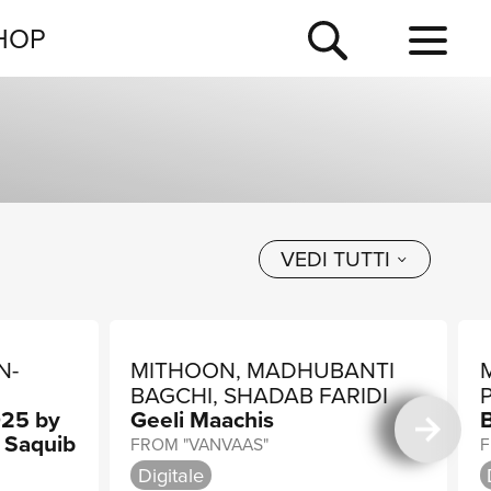
NEWSLETTER
HOP
TOUR
NEWS
VEDI TUTTI
N-
MITHOON, MADHUBANTI
BAGCHI, SHADAB FARIDI
025 by
Geeli Maachis
 Saquib
FROM "VANVAAS"
F
Digitale