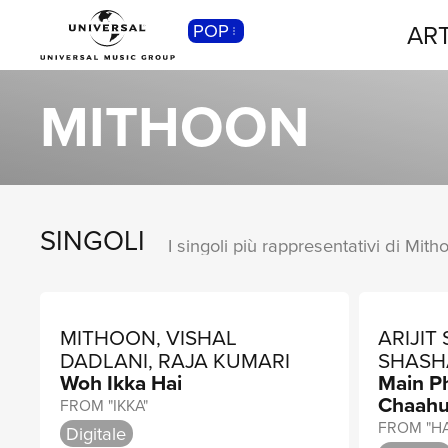
ART
POP
CLASSICA
Musica Classica, Sinfonica,
MITHOON
Contemporanea, Moderna...
SINGOLI
I singoli più rappresentativi di Mith
MITHOON, VISHAL
ARIJIT
DADLANI, RAJA KUMARI
SHASHA
Woh Ikka Hai
Main P
Chaah
FROM "IKKA"
FROM "HA
Digitale