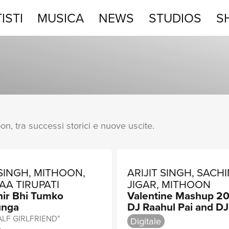
ISTI
MUSICA
NEWS
STUDIOS
S
STUDIOS
SHOP
oon, tra successi storici e nuove uscite.
 SINGH, MITHOON,
ARIJIT SINGH, SACHI
A TIRUPATI
JIGAR, MITHOON
hir Bhi Tumko
Valentine Mashup 2
unga
DJ Raahul Pai and DJ
LF GIRLFRIEND"
Digitale