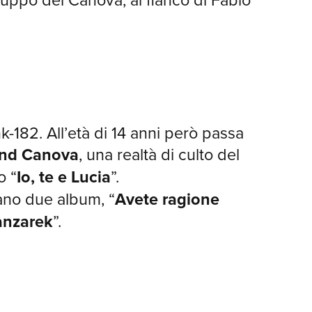
nk-182. All’età di 14 anni però passa
and Canova
, una realtà di culto del
o “
Io, te e Lucia
”.
ano due album, “
Avete ragione
nzarek
”.