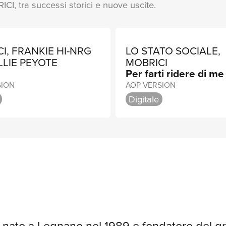
ICI, tra successi storici e nuove uscite.
nime anche per gli
 di suggestioni.
i veri di
I, FRANKIE HI-NRG
LO STATO SOCIALE,
nze riuscendo a
LLIE PEYOTE
MOBRICI
Per farti ridere di me
SION
AOP VERSION
Digitale
, nato a Legnano nel 1989 e fondatore del gr