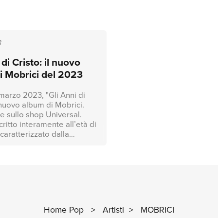
3
 di Cristo: il nuovo
i Mobrici del 2023
 marzo 2023, "Gli Anni di
l nuovo album di Mobrici.
ersal.
critto interamente all’età di
 caratterizzato dalla
i Mobrici di dare voce alla
azione, con la semplicità
 che spiazzano. Racconta di
e a veicolare senza
tutte le sensazioni, i
 e gli interrogativi che
 tanti coetanei, in una
Home Pop
>
Artisti
>
MOBRICI
 diventa condivisa.