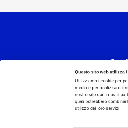
Questo sito web utilizza i
Utilizziamo i cookie per pe
UNIVERSAL MUSIC
media e per analizzare il no
P.IVA IT038027
nostro sito con i nostri par
quali potrebbero combinarl
Universal Music Italia, nel rispetto delle be
utilizzo dei loro servizi.
si è dotata di un 
Model