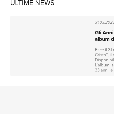
ULTIME NEWS
31.03.202
Gli Anni
album d
Esce il 31
Cristo”, i
Disponibile sullo shop Univ
L’album, s
33 anni, è
capacità d
sua gener
di parole
sé e riesc
difficoltà 
sentimenti
assillano i
storia che