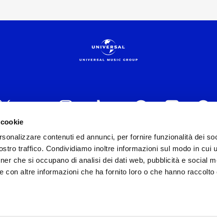
 cookie
rsonalizzare contenuti ed annunci, per fornire funzionalità dei soc
 ITALIA s.r.l. (Società con unico socio) | Via Nervesa, 2
stro traffico. Condividiamo inoltre informazioni sul modo in cui ut
30154 Iscritta al REA di Milano con il numero 966135 in 
tner che si occupano di analisi dei dati web, pubblicità e social m
Capitale sociale Euro 2.000.000 interamente versato.
e con altre informazioni che ha fornito loro o che hanno raccolto
st practices in tema di corporate compliance ed al fine di mig
modello di gestione e organizzazione ex d.lgs. 231/2001 e 
lo Organizzativo Generale
|
Codice Etico Universal Music 
Whistleblowing
|
Privacy Whistleblowing