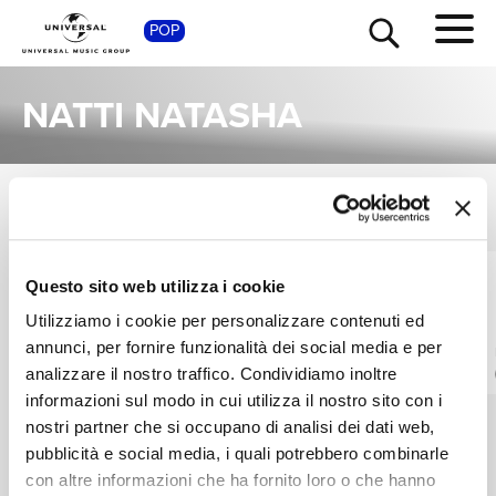
SHOP
POP
NATTI NATASHA
SINGOLI
TOUR
NEWS
VEDI TUTTI
I singoli più rappresentativi di Natti Natasha, tra successi storici e nuove uscite.
DJ SNAKE, J BALVIN,
SEBASTIÁN YATRA,
RICERCA
Questo sito web utilizza i cookie
OZUNA
DADDY YANKEE,
Utilizziamo i cookie per personalizzare contenuti ed
NATTI NATASHA
Loco Contigo
Runaway
annunci, per fornire funzionalità dei social media e per
REMIX / AOP
Digitale
CHI SIAMO
analizzare il nostro traffico. Condividiamo inoltre
Digitale
informazioni sul modo in cui utilizza il nostro sito con i
nostri partner che si occupano di analisi dei dati web,
CONTATTI
pubblicità e social media, i quali potrebbero combinarle
con altre informazioni che ha fornito loro o che hanno