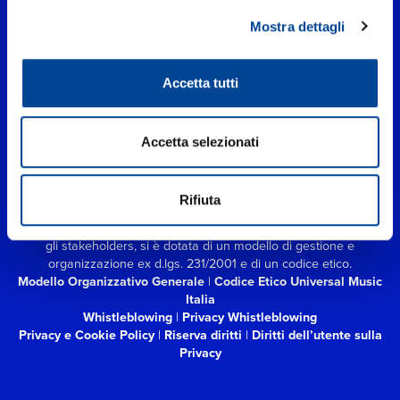
Mostra dettagli
Accetta tutti
UNIVERSAL MUSIC ITALIA s.r.l. (Società con unico socio) | Via
Nervesa, 21 - 20139 Milano
Accetta selezionati
P.IVA IT03802730154 Iscritta al REA di Milano con il numero
966135 in data 29/06/1977
Capitale sociale Euro 2.000.000
interamente versato.
Rifiuta
Universal Music Italia, nel rispetto delle best practices in tema di
corporate compliance ed al fine di migliorare i rapporti con tutti
gli stakeholders,
si è dotata di un modello di gestione e
organizzazione ex d.lgs. 231/2001 e di un codice etico.
Modello Organizzativo Generale
|
Codice Etico Universal Music
Italia
Whistleblowing
|
Privacy Whistleblowing
Privacy e Cookie Policy
|
Riserva diritti
|
Diritti dell’utente sulla
Privacy