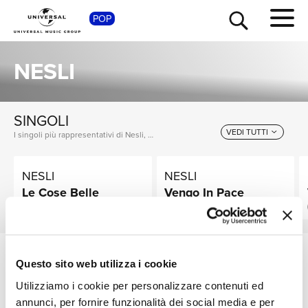
POP
SHOP
NESLI
SINGOLI
VEDI TUTTI
I singoli più rappresentativi di Nesli, tra successi storici e nuove uscite.
NESLI
NESLI
TOUR
NEWS
Le Cose Belle
Vengo In Pace
Digitale
Digitale
RICERCA
Questo sito web utilizza i cookie
ULTIME NEWS
Utilizziamo i cookie per personalizzare contenuti ed
annunci, per fornire funzionalità dei social media e per