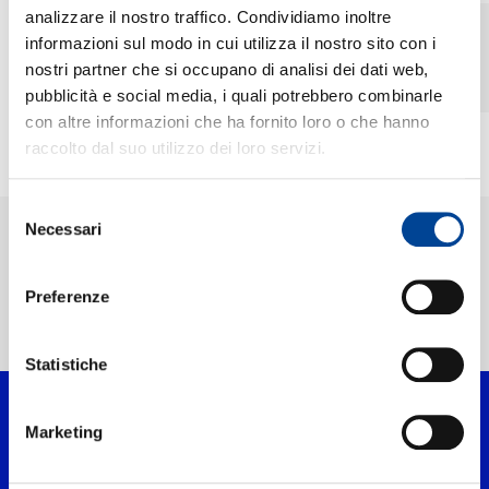
CHI SIAMO
analizzare il nostro traffico. Condividiamo inoltre
24.05.2016
NEsli: "Equivale
informazioni sul modo in cui utilizza il nostro sito con i
All'Immenso" dal 27
nostri partner che si occupano di analisi dei dati web,
CONTATTI
Maggio2016 in radio e
pubblicità e social media, i quali potrebbero combinarle
digital download
con altre informazioni che ha fornito loro o che hanno
raccolto dal suo utilizzo dei loro servizi.
NEWSLETTER
Selezione
Necessari
del
consenso
Preferenze
Home Pop
>
Artisti
>
Nesli
Statistiche
Marketing