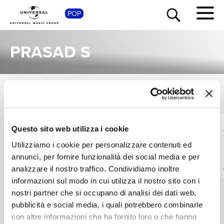
SHOP
POP
PRASAD S
SINGOLI
TOUR
NEWS
VEDI TUTTI
I singoli più rappresentativi di Prasad S, tra successi storici e nuove uscite.
PRASAD S, TANVEER
SHAHID MALLYA,
Questo sito web utilizza i cookie
RICERCA
GHAZI
PRASAD S, TANVEER
Utilizziamo i cookie per personalizzare contenuti ed
GHAZI
Atithi Bhooto Bhava
Gulmohar
annunci, per fornire funzionalità dei social media e per
ORIGINAL MOTION PICTURE SOUNDTRACK
FROM "ATITHI BHOOTO BHAVA"
CHI SIAMO
analizzare il nostro traffico. Condividiamo inoltre
Digitale
Digitale
informazioni sul modo in cui utilizza il nostro sito con i
nostri partner che si occupano di analisi dei dati web,
CONTATTI
pubblicità e social media, i quali potrebbero combinarle
con altre informazioni che ha fornito loro o che hanno