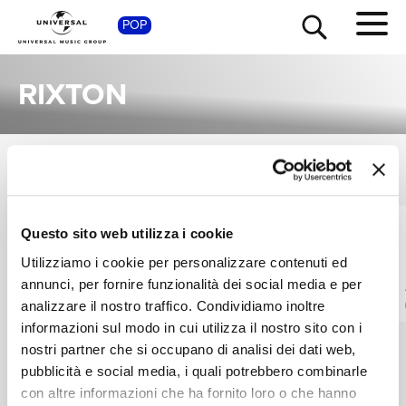
SHOP
POP
RIXTON
SINGOLI
TOUR
NEWS
VEDI TUTTI
I singoli più rappresentativi di Rixton, tra successi storici e nuove uscite.
JESSIE J, JHENÉ
RIXTON
RICERCA
Questo sito web utilizza i cookie
AIKO, RIXTON
This Is Acoustic
Utilizziamo i cookie per personalizzare contenuti ed
Sorry To Interrupt
LIVE SESSION
annunci, per fornire funzionalità dei social media e per
Digitale
Digitale
CHI SIAMO
analizzare il nostro traffico. Condividiamo inoltre
informazioni sul modo in cui utilizza il nostro sito con i
nostri partner che si occupano di analisi dei dati web,
CONTATTI
pubblicità e social media, i quali potrebbero combinarle
con altre informazioni che ha fornito loro o che hanno