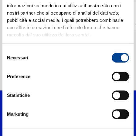
informazioni sul modo in cui utilizza il nostro sito con i
SANDRA, MICCAP,
SANDRA
nostri partner che si occupano di analisi dei dati web,
YUNGBOY
CONTATTI
The Night Is Still
pubblicità e social media, i quali potrebbero combinarle
Young
Sou Fonazo
con altre informazioni che ha fornito loro o che hanno
Digitale
Digitale
raccolto dal suo utilizzo dei loro servizi.
NEWSLETTER
Selezione
Necessari
del
consenso
Preferenze
Home Pop
>
Artisti
>
Sandra
Statistiche
Marketing