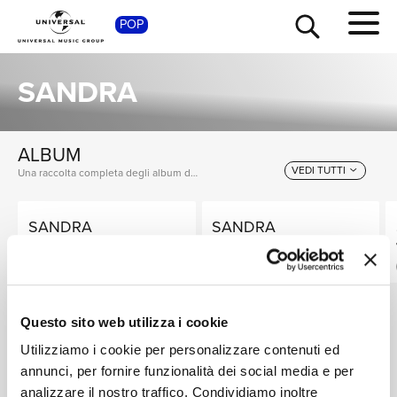
POP
SHOP
SANDRA
ALBUM
VEDI TUTTI
Una raccolta completa degli album di Sandra, dalle prime produzioni ai successi più recenti.
SANDRA
SANDRA
TOUR
NEWS
The Very Best Of
Platinum Collection
Sandra
CD
SET
RICERCA
CD
Questo sito web utilizza i cookie
SINGOLI
Utilizziamo i cookie per personalizzare contenuti ed
VEDI TUTTI
CHI SIAMO
annunci, per fornire funzionalità dei social media e per
I singoli più rappresentativi di Sandra, tra successi storici e nuove uscite.
analizzare il nostro traffico. Condividiamo inoltre