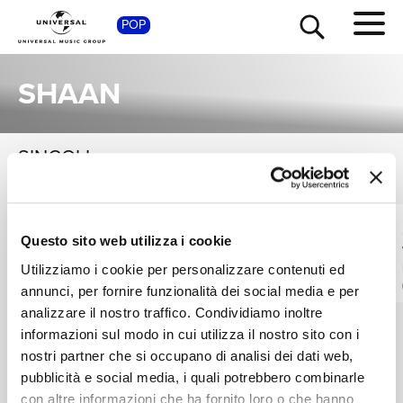
SHOP
POP
SHAAN
SINGOLI
VEDI TUTTI
TOUR
NEWS
I singoli più rappresentativi di Shaan, tra successi storici e nuove uscite.
AVADHOOT GUPTE,
PRITAM, SHAAN, DEV
RICERCA
Questo sito web utilizza i cookie
SHAAN, GURU
NEGI
THAKUR
Houya Recharge
Bam Bam Bhole
Utilizziamo i cookie per personalizzare contenuti ed
FROM "BANJARA"
FROM "SIKANDAR"
annunci, per fornire funzionalità dei social media e per
CHI SIAMO
Digitale
Digitale
analizzare il nostro traffico. Condividiamo inoltre
informazioni sul modo in cui utilizza il nostro sito con i
nostri partner che si occupano di analisi dei dati web,
CONTATTI
pubblicità e social media, i quali potrebbero combinarle
con altre informazioni che ha fornito loro o che hanno