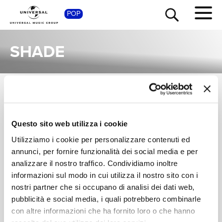
SHOP
POP
SHADE
SINGOLI
TOUR
NEWS
I singoli più rappresentativi di Shade, tra successi storici e nuove uscite.
Questo sito web utilizza i cookie
ELETTRA
RICERCA
LAMBORGHINI,
Utilizziamo i cookie per personalizzare contenuti ed
SHADE
DIRE FARE BACIARE
annunci, per fornire funzionalità dei social media e per
Digitale
CHI SIAMO
analizzare il nostro traffico. Condividiamo inoltre
informazioni sul modo in cui utilizza il nostro sito con i
nostri partner che si occupano di analisi dei dati web,
CONTATTI
pubblicità e social media, i quali potrebbero combinarle
con altre informazioni che ha fornito loro o che hanno