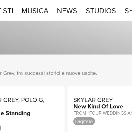
ISTI
MUSICA
NEWS
STUDIOS
S
STUDIOS
SHOP
ar Grey, tra successi storici e nuove uscite.
 GREY, POLO G,
SKYLAR GREY
New Kind Of Love
Y
ne Standing
Digitale