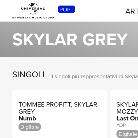
POP
ART
CLASSICA
Musica Classica, Sinfonica,
SKYLAR GREY
Contemporanea, Moderna...
SINGOLI
I singoli più rappresentativi di Skyl
TOMMEE PROFITT, SKYLAR
SKYLAR
GREY
MOZZ
Numb
Last O
AOP
Digitale
Digitale