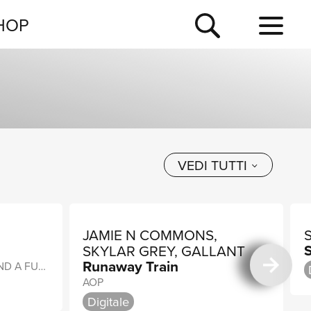
NEWSLETTER
HOP
TOUR
NEWS
VEDI TUTTI
JAMIE N COMMONS,
SKYLAR GREY, GALLANT
Runaway Train
FROM “FOUR WEDDINGS AND A FUNERAL”
AOP
Digitale