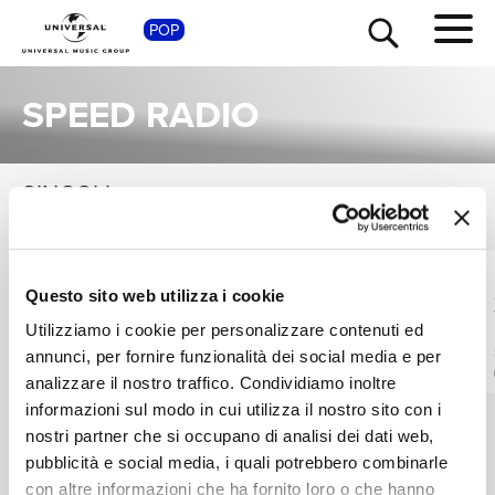
SHOP
POP
SPEED RADIO
SINGOLI
VEDI TUTTI
TOUR
NEWS
I singoli più rappresentativi di Speed Radio, tra successi storici e nuove uscite.
JASMIN, DIFFERENT
MAE STEPHENS,
RICERCA
Questo sito web utilizza i cookie
HITS, SPEED RADIO
SPEED RADIO,
XXTRISTANXO
Cupid
If We Ever Broke Up
Utilizziamo i cookie per personalizzare contenuti ed
SPED UP
SPED UP
annunci, per fornire funzionalità dei social media e per
CHI SIAMO
Digitale
Digitale
analizzare il nostro traffico. Condividiamo inoltre
informazioni sul modo in cui utilizza il nostro sito con i
nostri partner che si occupano di analisi dei dati web,
CONTATTI
pubblicità e social media, i quali potrebbero combinarle
con altre informazioni che ha fornito loro o che hanno