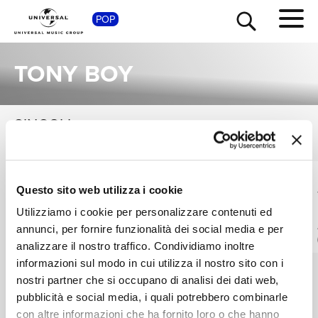
SHOP
POP
TONY BOY
SINGOLI
VEDI TUTTI
TOUR
NEWS
I singoli più rappresentativi di Tony Boy, tra successi storici e nuove uscite.
BORO, TONY BOY
NIGHT SKINNY,
RICERCA
Questo sito web utilizza i cookie
NERISSIMA SERPE,
A Casa
ARTIE 5IVE
Players Club '23
AOP VERSION
Utilizziamo i cookie per personalizzare contenuti ed
(Knights of the
Digitale
annunci, per fornire funzionalità dei social media e per
Posse)
CHI SIAMO
AOP VERSION
analizzare il nostro traffico. Condividiamo inoltre
Digitale
informazioni sul modo in cui utilizza il nostro sito con i
nostri partner che si occupano di analisi dei dati web,
CONTATTI
pubblicità e social media, i quali potrebbero combinarle
con altre informazioni che ha fornito loro o che hanno