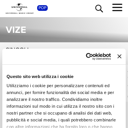
SHOP
POP
VIZE
SINGOLI
VEDI TUTTI
TOUR
NEWS
I singoli più rappresentativi di VIZE, tra successi storici e nuove uscite.
FINCH, VIZE
MARCUS &
RICERCA
Questo sito web utilizza i cookie
MARTINUS, VIZE
CHiLLi MiLLi
Another Life
Utilizziamo i cookie per personalizzare contenuti ed
Digitale
Digitale
annunci, per fornire funzionalità dei social media e per
CHI SIAMO
analizzare il nostro traffico. Condividiamo inoltre
informazioni sul modo in cui utilizza il nostro sito con i
nostri partner che si occupano di analisi dei dati web,
CONTATTI
pubblicità e social media, i quali potrebbero combinarle
con altre informazioni che ha fornito loro o che hanno