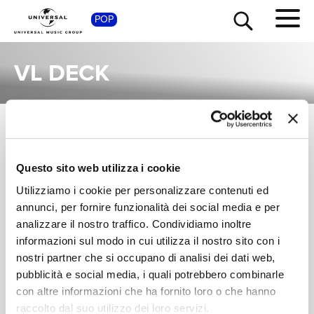
SHOP
POP
VL DECK
SINGOLI
TOUR
NEWS
I singoli più rappresentativi di VL Deck, tra successi storici e nuove uscite.
Questo sito web utilizza i cookie
RICERCA
VL DECK, 21 SAVAGE
Utilizziamo i cookie per personalizzare contenuti ed
Stash It
annunci, per fornire funzionalità dei social media e per
Digitale
analizzare il nostro traffico. Condividiamo inoltre
CHI SIAMO
informazioni sul modo in cui utilizza il nostro sito con i
nostri partner che si occupano di analisi dei dati web,
CONTATTI
pubblicità e social media, i quali potrebbero combinarle
con altre informazioni che ha fornito loro o che hanno
raccolto dal suo utilizzo dei loro servizi.