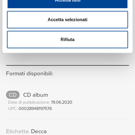
I. Allegro moderato
16
15:42
Guido Rimonda, Camerata Ducale
Accetta selezionati
II. Adagio
17
05:27
Silvia Chiesa, Guido Rimonda
Rifiuta
III. Rondo. Allegro
18
VEDI LA TRACKLIST COMPLETA
05:53
Camerata Ducale
Formati disponibili:
CD
CD album
Data di pubblicazione:
19.06.2020
UPC:
00028948197576
Etichetta:
Decca