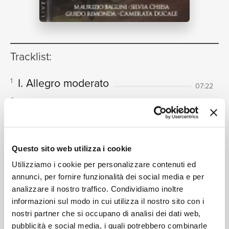
NEWS
Tracklist:
RICERCA
I. Allegro moderato
1
07:22
II. Largo
2
08:34
Maurizio Baglini, Guido Rimonda
CHI SIAMO
III. Presto
3
03:54
Maurizio Baglini, Camerata Ducale
Questo sito web utilizza i cookie
I. Allegro moderato
4
Utilizziamo i cookie per personalizzare contenuti ed
11:08
annunci, per fornire funzionalità dei social media e per
II. Adagio
5
06:19
analizzare il nostro traffico. Condividiamo inoltre
CONTATTI
III. Finale. Presto
6
informazioni sul modo in cui utilizza il nostro sito con i
04:49
nostri partner che si occupano di analisi dei dati web,
I. Allegro assai
7
05:02
pubblicità e social media, i quali potrebbero combinarle