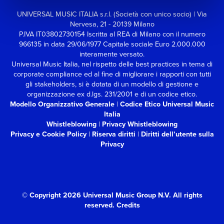
UNIVERSAL MUSIC ITALIA s.r.l. (Società con unico socio) | Via
Nervesa, 21 - 20139 Milano
P.IVA IT03802730154 Iscritta al REA di Milano con il numero
966135 in data 29/06/1977
Capitale sociale Euro 2.000.000
interamente versato.
Universal Music Italia, nel rispetto delle best practices in tema di
corporate compliance ed al fine di migliorare i rapporti con tutti
gli stakeholders,
si è dotata di un modello di gestione e
organizzazione ex d.lgs. 231/2001 e di un codice etico.
Modello Organizzativo Generale
|
Codice Etico Universal Music
Italia
Whistleblowing
|
Privacy Whistleblowing
Privacy e Cookie Policy
|
Riserva diritti
|
Diritti dell’utente sulla
Privacy
© Copyright 2026 Universal Music Group N.V.
All rights
reserved.
Credits