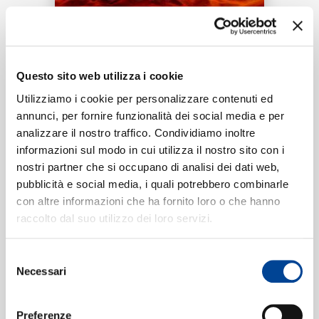
RICERCA
Tracklist:
CHI SIAMO
Questo sito web utilizza i cookie
Black Nirvana
1
Utilizziamo i cookie per personalizzare contenuti ed
03:04
annunci, per fornire funzionalità dei social media e per
Elodie
analizzare il nostro traffico. Condividiamo inoltre
CONTATTI
informazioni sul modo in cui utilizza il nostro sito con i
nostri partner che si occupano di analisi dei dati web,
pubblicità e social media, i quali potrebbero combinarle
Formati disponibili:
con altre informazioni che ha fornito loro o che hanno
NEWSLETTER
raccolto dal suo utilizzo dei loro servizi.
Digitale
eSingle Audio/Single Track
Selezione
Data di pubblicazione:
30.05.2024
Necessari
UPC:
00602465865240
del
consenso
Preferenze