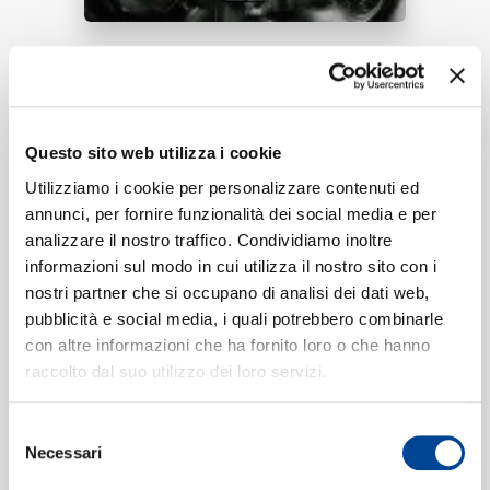
RICERCA
ASCOLTA ORA
Questo sito web utilizza i cookie
Tracklist:
CHI SIAMO
Utilizziamo i cookie per personalizzare contenuti ed
annunci, per fornire funzionalità dei social media e per
Blanc Orange (Nanana)
1
02:15
analizzare il nostro traffico. Condividiamo inoltre
Rhove
informazioni sul modo in cui utilizza il nostro sito con i
nostri partner che si occupano di analisi dei dati web,
CONTATTI
pubblicità e social media, i quali potrebbero combinarle
con altre informazioni che ha fornito loro o che hanno
Formati disponibili:
raccolto dal suo utilizzo dei loro servizi.
NEWSLETTER
Selezione
Digitale
eSingle Audio/Single Track
Necessari
del
Data di pubblicazione:
10.12.2020
consenso