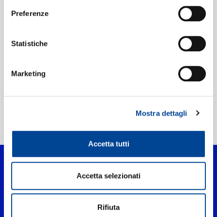
UPC:
00602435621944
Preferenze
Etichetta:
Virgin
Statistiche
Marketing
Mostra dettagli
Home Pop
>
Blanc Orange (Nanana)
Accetta tutti
Accetta selezionati
Rifiuta