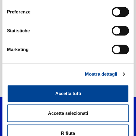
Data di pubblicazione:
20.07.2020
consenso
UPC:
08033120984761
Preferenze
Etichetta:
Sugar
Statistiche
Marketing
Mostra dettagli
Home Pop
>
Ecco Che / Bridge Over Troubled Water
Accetta tutti
Accetta selezionati
Rifiuta