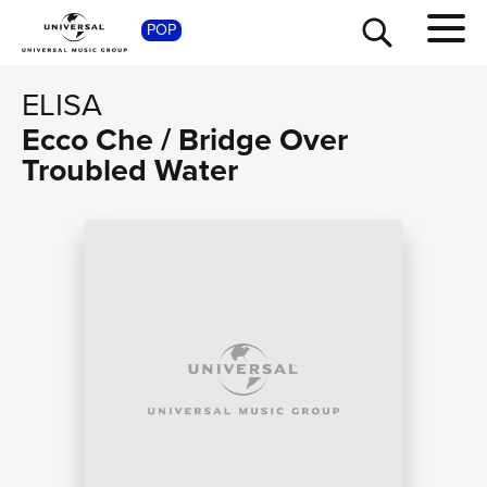
SHOP
POP
ELISA
Ecco Che / Bridge Over
Troubled Water
TOUR
NEWS