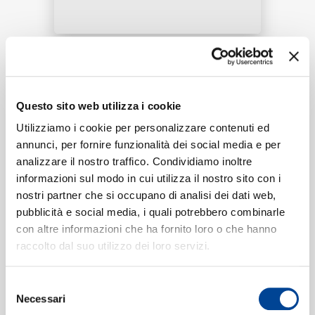
RICERCA
Tracklist:
Questo sito web utilizza i cookie
Ecco Che
1
CHI SIAMO
03:54
Utilizziamo i cookie per personalizzare contenuti ed
Elisa
annunci, per fornire funzionalità dei social media e per
Bridge Over Troubled Water
2
analizzare il nostro traffico. Condividiamo inoltre
04:54
Elisa
informazioni sul modo in cui utilizza il nostro sito con i
CONTATTI
nostri partner che si occupano di analisi dei dati web,
pubblicità e social media, i quali potrebbero combinarle
con altre informazioni che ha fornito loro o che hanno
Formati disponibili:
raccolto dal suo utilizzo dei loro servizi.
NEWSLETTER
Selezione
Digitale
eSingle Audio/Multi Track
Necessari
del