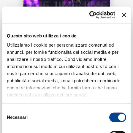
RICERCA
CHI SIAMO
Tracklist:
Questo sito web utilizza i cookie
Utilizziamo i cookie per personalizzare contenuti ed
Fanático
1
03:06
annunci, per fornire funzionalità dei social media e per
Maikel Delacalle, Mala Rodríguez
analizzare il nostro traffico. Condividiamo inoltre
CONTATTI
informazioni sul modo in cui utilizza il nostro sito con i
nostri partner che si occupano di analisi dei dati web,
pubblicità e social media, i quali potrebbero combinarle
Formati disponibili:
con altre informazioni che ha fornito loro o che hanno
NEWSLETTER
raccolto dal suo utilizzo dei loro servizi.
Digitale
eSingle Audio/Single Track
Selezione
Data di pubblicazione:
09.12.2021
Necessari
del
UPC:
00602445149490
consenso