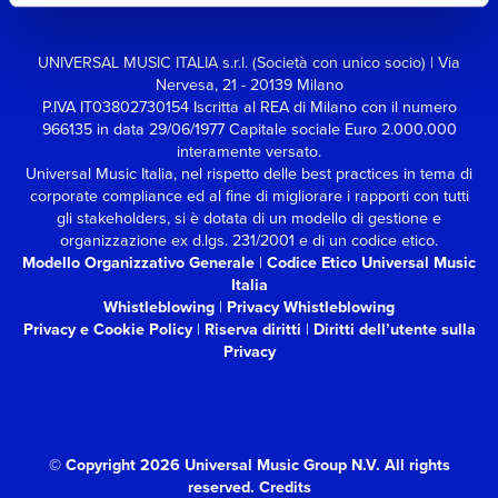
UNIVERSAL MUSIC ITALIA s.r.l. (Società con unico socio) | Via
Nervesa, 21 - 20139 Milano
P.IVA IT03802730154 Iscritta al REA di Milano con il numero
966135 in data 29/06/1977
Capitale sociale Euro 2.000.000
interamente versato.
Universal Music Italia, nel rispetto delle best practices in tema di
corporate compliance ed al fine di migliorare i rapporti con tutti
gli stakeholders,
si è dotata di un modello di gestione e
organizzazione ex d.lgs. 231/2001 e di un codice etico.
Modello Organizzativo Generale
|
Codice Etico Universal Music
Italia
Whistleblowing
|
Privacy Whistleblowing
Privacy e Cookie Policy
|
Riserva diritti
|
Diritti dell’utente sulla
Privacy
© Copyright 2026 Universal Music Group N.V.
All rights
reserved.
Credits