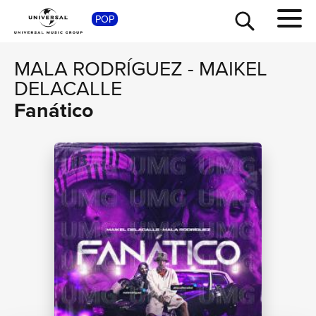
POP
SHOP
MALA RODRÍGUEZ
-
MAIKEL
DELACALLE
Fanático
TOUR
NEWS