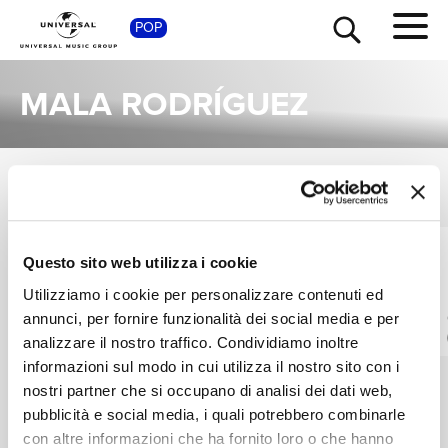
SHOP
POP
MALA RODRÍGUEZ
SINGOLI
TOUR
NEWS
VEDI TUTTI
I singoli più rappresentativi di Mala Rodríguez, tra successi storici e nuove uscite.
MALA RODRÍGUEZ,
MALA RODRÍGUEZ
RICERCA
Questo sito web utilizza i cookie
ANDRÉS CAMPO
Casi Nada
Utilizziamo i cookie per personalizzare contenuti ed
Cansada De La Calle
Digitale
annunci, per fornire funzionalità dei social media e per
Digitale
CHI SIAMO
analizzare il nostro traffico. Condividiamo inoltre
informazioni sul modo in cui utilizza il nostro sito con i
nostri partner che si occupano di analisi dei dati web,
CONTATTI
pubblicità e social media, i quali potrebbero combinarle
con altre informazioni che ha fornito loro o che hanno