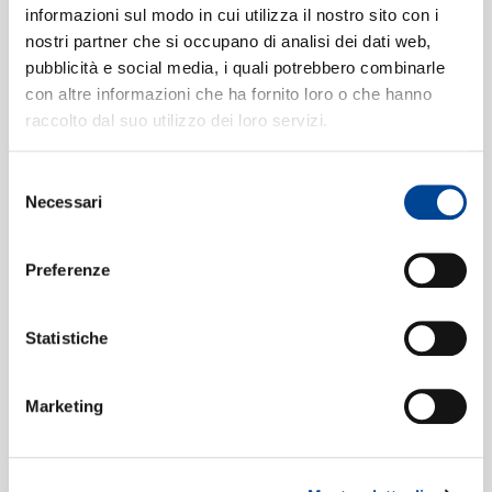
CONTATTI
Afraid To Say
6
04:22
informazioni sul modo in cui utilizza il nostro sito con i
Justin Bieber, Lauren Walters
nostri partner che si occupano di analisi dei dati web,
pubblicità e social media, i quali potrebbero combinarle
con altre informazioni che ha fornito loro o che hanno
raccolto dal suo utilizzo dei loro servizi.
NEWSLETT
Selezione
Necessari
del
consenso
Preferenze
Statistiche
Marketing