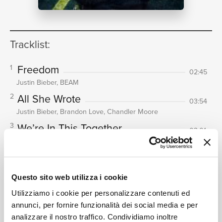
NEWS
Tracklist:
Freedom
1
02:45
Justin Bieber, BEAM
RICERCA
All She Wrote
2
03:54
Justin Bieber, Brandon Love, Chandler Moore
We’re In This Together
3
03:01
Justin Bieber
CHI SIAMO
Where You Go I Follow
4
03:32
Justin Bieber, Pink Sweat$, Chandler Moore, Judah
Questo sito web utilizza i cookie
Smith
Utilizziamo i cookie per personalizzare contenuti ed
Where Do I Fit In
5
04:46
annunci, per fornire funzionalità dei social media e per
Justin Bieber, Tori Kelly, Chandler Moore, Judah Smith
analizzare il nostro traffico. Condividiamo inoltre