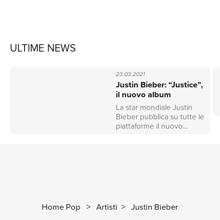
ULTIME NEWS
23.03.2021
Justin Bieber: “Justice”,
il nuovo album
La star mondiale Justin
Bieber pubblica su tutte le
piattaforme il nuovo
album “Justice”. Il sesto
lavoro in studio del
vincitore di un Grammy
Awards include le hit
“Hold on” ed “Anyone”
che insieme hanno già
raccolto oltre 2 miliardi di
stream in tutto il
Home Pop
>
Artisti
>
Justin Bieber
mondo.Sono molte le
collaborazioni incluse