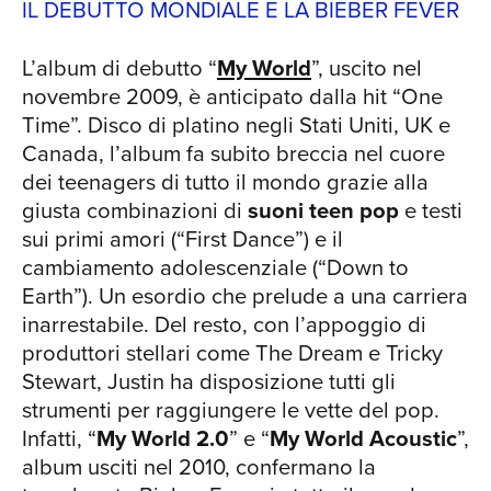
IL DEBUTTO MONDIALE E LA BIEBER FEVER
dei media, sulla carriera musicale
quanto sulla sua vita privata. 2020: IL
L’album di debutto “
My World
”, uscito nel
RITORNO IN GRANDE STILE Dopo
novembre 2009, è anticipato dalla hit “One
qualche anno di pausa, che lo ha visto
Time”. Disco di platino negli Stati Uniti, UK e
solo attivo in alcune collaborazioni
CHI
Canada, l’album fa subito breccia nel cuore
(come quella con Ed Sheeran nel 2019
dei teenagers di tutto il mondo grazie alla
con il brano “I Don’t Care”), nel 2020
giusta combinazioni di
suoni teen pop
e testi
Justin Bieber è al fianco di Ariana
sui primi amori (“First Dance”) e il
Grande per il brano “Stuck With U”, una
cambiamento adolescenziale (“Down to
collaborazione nata per raccogliere
Earth”). Un esordio che prelude a una carriera
fondi a favore dell’associazione 1st
inarrestabile. Del resto, con l’appoggio di
Responders Children’s Foundation che
produttori stellari come The Dream e Tricky
sostiene le famiglie di medici,
Stewart, Justin ha disposizione tutti gli
paramedici e primi risponditori
strumenti per raggiungere le vette del pop.
all’emergenza del Covid-19. Il video di
Infatti, “
My World 2.0
” e “
My World Acoustic
”,
“Stuck with U” viene pubblicato su
album usciti nel 2010, confermano la
Youtube e raccoglie la partecipazione