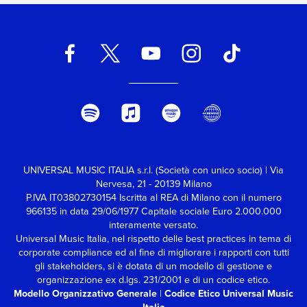
nella tracklist, come
“Lonely” feat. Benny
Blanco, e “Holy” feat.
Chance The Rapper.
“Justice” comprende
nuovi successi, come il
brano “Peaches” con
Giveon e Daniel Caesar, e
featuring d’eccellenza, fra
cui The Kid LAROI,
Dominic Fike, Khalid,
Beam e Burna Boy.Uno
dei maggiori successi di
UNIVERSAL MUSIC ITALIA s.r.l. (Società con unico socio) | Via
questo album è
Nervesa, 21 - 20139 Milano
sicuramente aver
P.IVA IT03802730154 Iscritta al REA di Milano con il numero
riportato Justin Bieber su
966135 in data 29/06/1977
Capitale sociale Euro 2.000.000
un palco, seppur virtuale,
interamente versato.
in diverse occasioni: un
Universal Music Italia, nel rispetto delle best practices in tema di
concerto in livestreaming
corporate compliance ed al fine di migliorare i rapporti con tutti
per Capodanno, l’evento
gli stakeholders,
si è dotata di un modello di gestione e
di realtà aumentata
organizzazione ex d.lgs. 231/2001 e di un codice etico.
Spotify Stream On e il
Modello Organizzativo Generale
|
Codice Etico Universal Music
recente concerto NPR