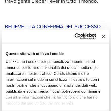
SIAM
travolgente Bieber Fever in tutto il mondo.
di molte celebrità come Michael Bublè,
Hailey Bieber, Gwyneth Paltrow, Demi
Lovato, Kyle e Kendall Jenner. Nel 2021
esce l’album “Justice”, con il quale
BELIEVE – LA CONFERMA DEL SUCCESSO
Justin Bieber torna a conquistare i primi
posti delle classifiche mondiali. “Hold
A due anni di distanza, durante i quali Justin
on” ed “Anyone”, insieme, hanno
pubblica l’album di brani natalizi “
Under the
raccolto da subito più di 2 miliardi di
Mistletoe
”, nel 2012 esce “
Believe
”, a cui fa
stream. “Lonely” feat. Benny Blanco e
CONT
Questo sito web utilizza i cookie
seguito una versione acustica, “
Believe
“Holy” feat. Chance the Rapper sono
Utilizziamo i cookie per personalizzare contenuti ed
Acoustic
”. Un album di evoluzione rispetto ai
già conosciute al suo pubblico, mentre
annunci, per fornire funzionalità dei social media e per
precedenti, soprattutto in termini di sonorità.
altri pezzi sono tutti da scoprire.
analizzare il nostro traffico. Condividiamo inoltre
La voce del giovane cantante sta cambiando
informazioni sul modo in cui utilizza il nostro sito con i
e si presta a sonorità più intense, dove
beat
nostri partner che si occupano di analisi dei dati web,
R’n’B
si fondono con la
pop music
.
pubblicità e social media, i quali potrebbero combinarle
con altre informazioni che ha fornito loro o che hanno
raccolto dal suo utilizzo dei loro servizi.