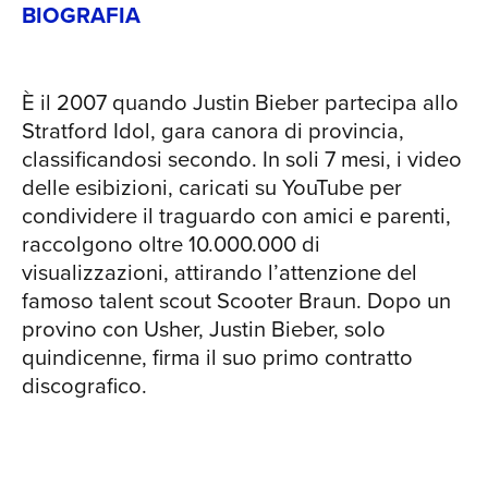
BIOGRAFIA
MATURITÀ E SPERIMENTAZIONE Il 2015
è l’anno di “Purpose”, da cui sono stati
NEW
estratti ben 5 singoli di successo
È il 2007 quando Justin Bieber partecipa allo
mondiale, tra cui “What do you mean?”,
Stratford Idol, gara canora di provincia,
“Sorry” e “Love Yourself”. Un album
classificandosi secondo. In soli 7 mesi, i video
ricco di collaborazioni, prodotto dai
delle esibizioni, caricati su YouTube per
famosi dj Skrillex e Diplo, dove si
condividere il traguardo con amici e parenti,
alternando pezzi di electro-dance alla
raccolgono oltre 10.000.000 di
musica soul e R’n’B, senza mai
visualizzazioni, attirando l’attenzione del
accantonare il pop delle origini.
famoso talent scout Scooter Braun. Dopo un
Purpose è un disco decisamente più
provino con Usher, Justin Bieber, solo
maturo, sicuramente in grado di
RICE
quindicenne, firma il suo primo contratto
rivolgersi a un pubblico più vasto ed
discografico.
eterogeneo rispetto ai precedenti.
Bieber riflette sul suo successo, dando
voce soprattutto ai lati più scomodi,
come l’ossessiva attenzione (e critica)