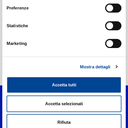
UPC:
00602508918490
Preferenze
Etichetta:
Island Records
Statistiche
Marketing
Mostra dettagli
Home Pop
>
Gaia
Accetta tutti
Accetta selezionati
Rifiuta