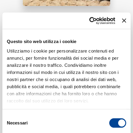
RICERCA
ASCOLTA ORA
Questo sito web utilizza i cookie
Tracklist:
CHI SIAMO
Utilizziamo i cookie per personalizzare contenuti ed
annunci, per fornire funzionalità dei social media e per
Gaia
1
02:36
analizzare il nostro traffico. Condividiamo inoltre
Leon Faun, Duffy
informazioni sul modo in cui utilizza il nostro sito con i
nostri partner che si occupano di analisi dei dati web,
CONTATTI
pubblicità e social media, i quali potrebbero combinarle
con altre informazioni che ha fornito loro o che hanno
Formati disponibili:
raccolto dal suo utilizzo dei loro servizi.
NEWSLETTER
Selezione
Digitale
eSingle Audio/Single Track
Necessari
del
Data di pubblicazione:
19.03.2020
consenso