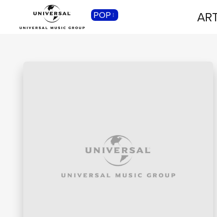
ART
POP
CLASSICA
Musica Classica, Sinfonica,
Contemporanea, Moderna...