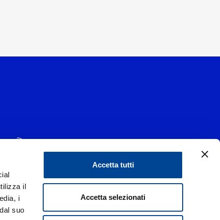
Accetta tutti
ial
1 - 20139 Milano
ilizza il
data 29/06/1977
|
Accetta selezionati
edia, i
 dal suo
liorare i rapporti con tutti gli stakeholders,