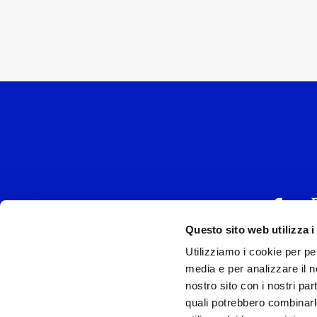
Questo sito web utilizza i
Utilizziamo i cookie per pe
UNIVERSAL MUSIC
media e per analizzare il no
P.IVA IT038027
nostro sito con i nostri par
quali potrebbero combinarl
Universal Music Italia, nel rispetto delle be