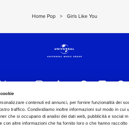
Home Pop
>
Girls Like You
 cookie
rsonalizzare contenuti ed annunci, per fornire funzionalità dei soc
 ITALIA s.r.l. (Società con unico socio) | Via Nervesa, 2
stro traffico. Condividiamo inoltre informazioni sul modo in cui ut
30154 Iscritta al REA di Milano con il numero 966135 in 
tner che si occupano di analisi dei dati web, pubblicità e social m
Capitale sociale Euro 2.000.000 interamente versato.
e con altre informazioni che ha fornito loro o che hanno raccolto
st practices in tema di corporate compliance ed al fine di mig