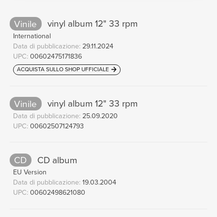
Vinile
vinyl album 12" 33 rpm
International
Data di pubblicazione:
29.11.2024
UPC:
00602475171836
ACQUISTA SULLO SHOP UFFICIALE
Vinile
vinyl album 12" 33 rpm
Data di pubblicazione:
25.09.2020
UPC:
00602507124793
CD
CD album
EU Version
Data di pubblicazione:
19.03.2004
UPC:
00602498621080