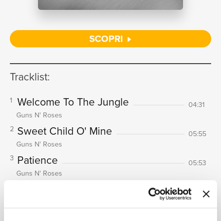
NEWS
SCOPRI
Tracklist:
RICERCA
Welcome To The Jungle
1
04:31
Guns N' Roses
Sweet Child O' Mine
2
05:55
Guns N' Roses
CHI
Patience
3
05:53
Guns N' Roses
Paradise City
4
06:46
Guns N' Roses
Knockin' On Heaven's Door
5
05:36