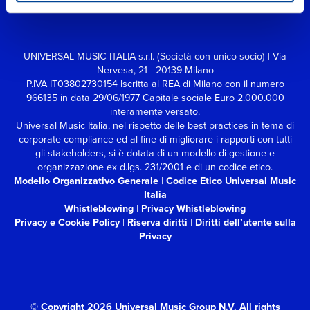
UNIVERSAL MUSIC ITALIA s.r.l. (Società con unico socio) | Via
Nervesa, 21 - 20139 Milano
P.IVA IT03802730154 Iscritta al REA di Milano con il numero
966135 in data 29/06/1977
Capitale sociale Euro 2.000.000
interamente versato.
Universal Music Italia, nel rispetto delle best practices in tema di
corporate compliance ed al fine di migliorare i rapporti con tutti
gli stakeholders,
si è dotata di un modello di gestione e
organizzazione ex d.lgs. 231/2001 e di un codice etico.
Modello Organizzativo Generale
|
Codice Etico Universal Music
Italia
Whistleblowing
|
Privacy Whistleblowing
Privacy e Cookie Policy
|
Riserva diritti
|
Diritti dell’utente sulla
Privacy
© Copyright 2026 Universal Music Group N.V.
All rights