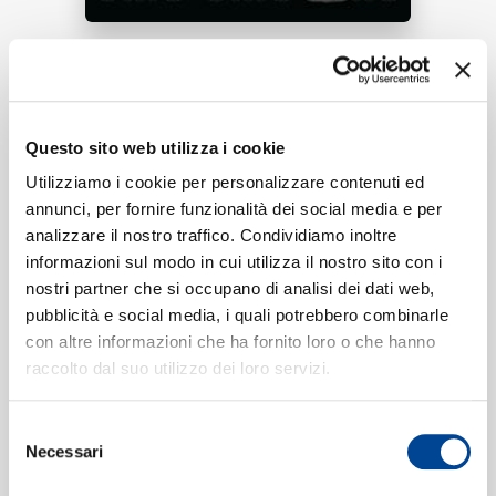
RICERCA
Tracklist:
Holier Than Thou
(Pre-Production
Questo sito web utilizza i cookie
1
CHI SIAMO
Rehearsal)
Utilizziamo i cookie per personalizzare contenuti ed
03:46
annunci, per fornire funzionalità dei social media e per
Metallica
analizzare il nostro traffico. Condividiamo inoltre
informazioni sul modo in cui utilizza il nostro sito con i
nostri partner che si occupano di analisi dei dati web,
CONTATTI
pubblicità e social media, i quali potrebbero combinarle
Formati disponibili:
con altre informazioni che ha fornito loro o che hanno
raccolto dal suo utilizzo dei loro servizi.
Digitale
eSingle Audio/Single Track
NEWSLETTER
Selezione
Pre-Production Rehearsal / IG
Necessari
del
Data di pubblicazione:
07.07.2021
UPC:
00602438452521
consenso