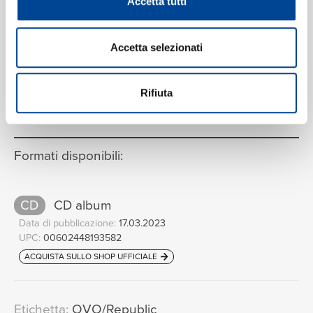
Jimmy Cooks
Accetta tutti
14
03:38
Drake, 21 Savage
Accetta selezionati
VEDI LA TRACKLIST COMPLETA
Rifiuta
Formati disponibili:
CD
CD album
Data di pubblicazione:
17.03.2023
UPC:
00602448193582
ACQUISTA SULLO SHOP UFFICIALE
Etichetta:
OVO/Republic