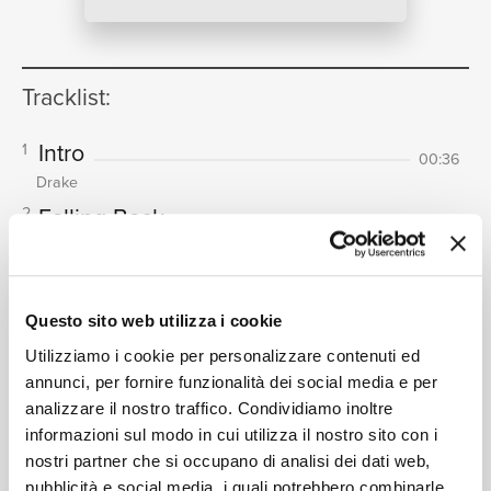
NEWS
Tracklist:
Intro
1
RICERCA
00:36
Drake
Falling Back
2
04:26
Drake
Texts Go Green
3
CHI SIAMO
05:08
Drake
Questo sito web utilizza i cookie
Currents
4
02:37
Utilizziamo i cookie per personalizzare contenuti ed
Drake
annunci, per fornire funzionalità dei social media e per
A Keeper
5
analizzare il nostro traffico. Condividiamo inoltre
02:53
CONTATTI
informazioni sul modo in cui utilizza il nostro sito con i
Drake
nostri partner che si occupano di analisi dei dati web,
Calling My Name
6
02:09
pubblicità e social media, i quali potrebbero combinarle