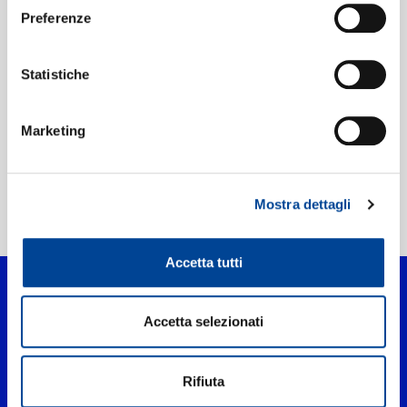
Preferenze
Etichetta:
Rock The World/IDJ/Kanye LP7
Statistiche
Marketing
Mostra dettagli
Home Pop
>
Hurricane
Accetta tutti
Accetta selezionati
Rifiuta