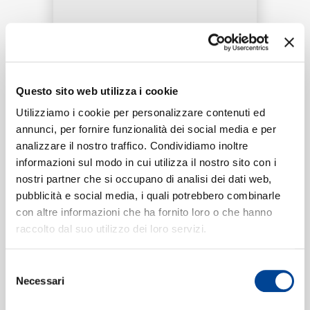
RICERCA
Tracklist:
Questo sito web utilizza i cookie
CHI SIAMO
Hurricane
1
Utilizziamo i cookie per personalizzare contenuti ed
03:58
annunci, per fornire funzionalità dei social media e per
Kanye West, The Weeknd, Lil Baby
analizzare il nostro traffico. Condividiamo inoltre
informazioni sul modo in cui utilizza il nostro sito con i
nostri partner che si occupano di analisi dei dati web,
CONTATTI
pubblicità e social media, i quali potrebbero combinarle
Formati disponibili:
con altre informazioni che ha fornito loro o che hanno
raccolto dal suo utilizzo dei loro servizi.
Digitale
eSingle Audio/Single Track
NEWSLETTER
Selezione
SD
Necessari
del
Data di pubblicazione:
24.09.2021
UPC:
00602438919963
consenso