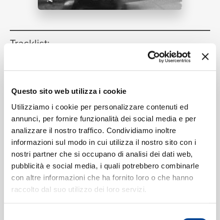
RICERCA
Tracklist:
I Love Me
(Zac Samuel Remix)
1
03:44
Demi Lovato, Zac Samuel
Questo sito web utilizza i cookie
CHI SIAMO
Utilizziamo i cookie per personalizzare contenuti ed
annunci, per fornire funzionalità dei social media e per
Formati disponibili:
analizzare il nostro traffico. Condividiamo inoltre
informazioni sul modo in cui utilizza il nostro sito con i
CONTATTI
nostri partner che si occupano di analisi dei dati web,
Digitale
eSingle Audio/Single Track
pubblicità e social media, i quali potrebbero combinarle
SD / Zac Samuel Remix
con altre informazioni che ha fornito loro o che hanno
Data di pubblicazione:
10.04.2020
raccolto dal suo utilizzo dei loro servizi.
UPC:
00602508968099
Selezione