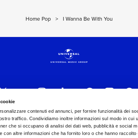
Home Pop
>
I Wanna Be With You
 cookie
rsonalizzare contenuti ed annunci, per fornire funzionalità dei soc
 ITALIA s.r.l. (Società con unico socio) | Via Nervesa, 2
stro traffico. Condividiamo inoltre informazioni sul modo in cui ut
30154 Iscritta al REA di Milano con il numero 966135 in 
tner che si occupano di analisi dei dati web, pubblicità e social m
Capitale sociale Euro 2.000.000 interamente versato.
e con altre informazioni che ha fornito loro o che hanno raccolto
st practices in tema di corporate compliance ed al fine di mig