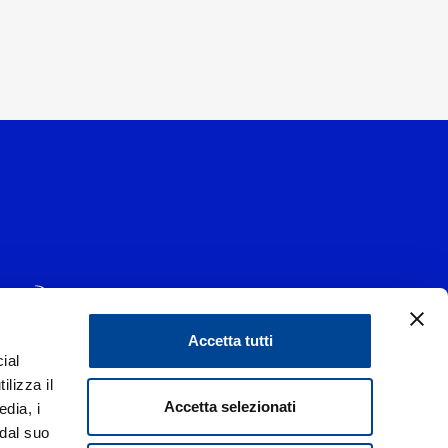
Accetta tutti
ial
1 - 20139 Milano
ilizza il
data 29/06/1977
|
Accetta selezionati
edia, i
 dal suo
liorare i rapporti con tutti gli stakeholders,