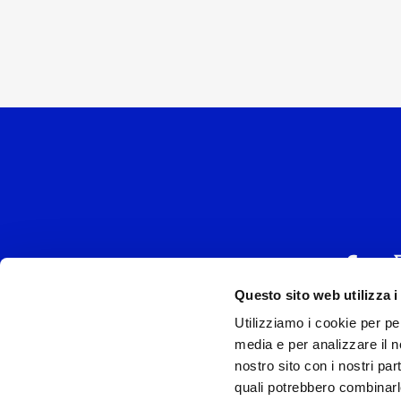
Questo sito web utilizza i
Utilizziamo i cookie per pe
UNIVERSAL MUSIC
media e per analizzare il no
P.IVA IT038027
nostro sito con i nostri par
quali potrebbero combinarl
Universal Music Italia, nel rispetto delle be