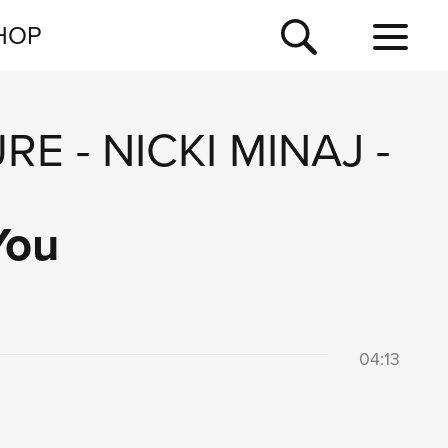
NEWSLETTER
HOP
TOUR
NEWS
URE
-
NICKI MINAJ
-
You
04:13