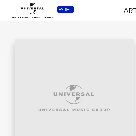
ART
POP
CLASSICA
Musica Classica, Sinfonica,
Contemporanea, Moderna...