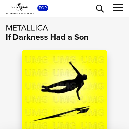
POP
SHOP
METALLICA
If Darkness Had a Son
TOUR
NEWS