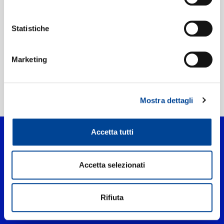
Etichetta:
Vertigo
Statistiche
Marketing
Home Pop
>
If Darkness Had a Son
Mostra dettagli
Accetta tutti
Accetta selezionati
Rifiuta