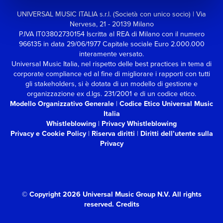
UNIVERSAL MUSIC ITALIA s.r.l. (Società con unico socio) | Via
Nervesa, 21 - 20139 Milano
P.IVA IT03802730154 Iscritta al REA di Milano con il numero
966135 in data 29/06/1977
Capitale sociale Euro 2.000.000
interamente versato.
Universal Music Italia, nel rispetto delle best practices in tema di
corporate compliance ed al fine di migliorare i rapporti con tutti
gli stakeholders,
si è dotata di un modello di gestione e
organizzazione ex d.lgs. 231/2001 e di un codice etico.
Modello Organizzativo Generale
|
Codice Etico Universal Music
Italia
Whistleblowing
|
Privacy Whistleblowing
Privacy e Cookie Policy
|
Riserva diritti
|
Diritti dell’utente sulla
Privacy
© Copyright 2026 Universal Music Group N.V.
All rights
reserved.
Credits