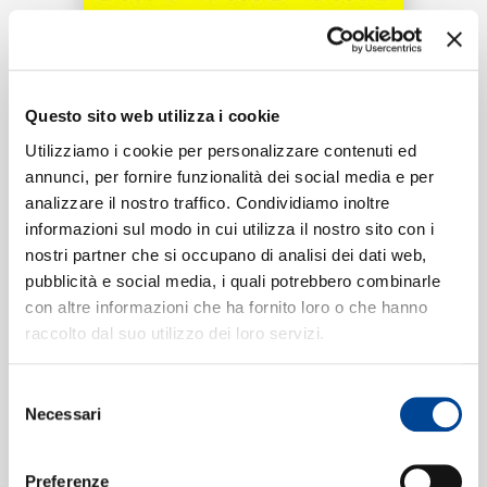
RICERCA
Tracklist:
CHI SIAMO
Questo sito web utilizza i cookie
If Darkness Had a Son
1
Utilizziamo i cookie per personalizzare contenuti ed
06:36
annunci, per fornire funzionalità dei social media e per
Metallica
analizzare il nostro traffico. Condividiamo inoltre
CONTATTI
informazioni sul modo in cui utilizza il nostro sito con i
nostri partner che si occupano di analisi dei dati web,
pubblicità e social media, i quali potrebbero combinarle
Formati disponibili:
con altre informazioni che ha fornito loro o che hanno
NEWSLETTER
raccolto dal suo utilizzo dei loro servizi.
Digitale
eSingle Audio/Single Track
Selezione
Data di pubblicazione:
01.03.2023
Necessari
UPC:
00602455474575
del
consenso
Preferenze