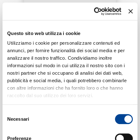
RICERCA
Tracklist:
CHI SIAMO
Questo sito web utilizza i cookie
Intentions
1
Utilizziamo i cookie per personalizzare contenuti ed
03:33
annunci, per fornire funzionalità dei social media e per
Justin Bieber, Quavo
analizzare il nostro traffico. Condividiamo inoltre
CONTATTI
informazioni sul modo in cui utilizza il nostro sito con i
nostri partner che si occupano di analisi dei dati web,
pubblicità e social media, i quali potrebbero combinarle
Formati disponibili:
con altre informazioni che ha fornito loro o che hanno
NEWSLETTER
raccolto dal suo utilizzo dei loro servizi.
Digitale
eSingle Audio/Single Track
Selezione
Data di pubblicazione:
07.02.2020
Necessari
UPC:
00602508787294
del
consenso
Preferenze