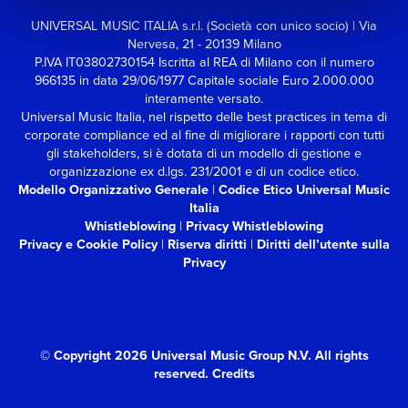
UNIVERSAL MUSIC ITALIA s.r.l. (Società con unico socio) | Via
Nervesa, 21 - 20139 Milano
P.IVA IT03802730154 Iscritta al REA di Milano con il numero
966135 in data 29/06/1977
Capitale sociale Euro 2.000.000
interamente versato.
Universal Music Italia, nel rispetto delle best practices in tema di
corporate compliance ed al fine di migliorare i rapporti con tutti
gli stakeholders,
si è dotata di un modello di gestione e
organizzazione ex d.lgs. 231/2001 e di un codice etico.
Modello Organizzativo Generale
|
Codice Etico Universal Music
Italia
Whistleblowing
|
Privacy Whistleblowing
Privacy e Cookie Policy
|
Riserva diritti
|
Diritti dell’utente sulla
Privacy
© Copyright 2026 Universal Music Group N.V.
All rights
reserved.
Credits