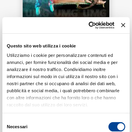
RICERCA
Tracklist:
Questo sito web utilizza i cookie
CHI SIAMO
Utilizziamo i cookie per personalizzare contenuti ed
Quiero Bailar
(Chorus/TikTok)
1
00:15
annunci, per fornire funzionalità dei social media e per
KAROL G, Wisin & Yandel, Nicky Jam, Ivy Queen, Zion,
analizzare il nostro traffico. Condividiamo inoltre
Alberto Stylee
informazioni sul modo in cui utilizza il nostro sito con i
CONTATTI
nostri partner che si occupano di analisi dei dati web,
pubblicità e social media, i quali potrebbero combinarle
con altre informazioni che ha fornito loro o che hanno
Formati disponibili:
raccolto dal suo utilizzo dei loro servizi.
NEWSLETTER
Digitale
eSingle Audio/Single Track
Selezione
Necessari
del
Chorus/TikTok