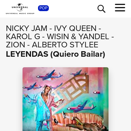
SHOP
POP
NICKY JAM
-
IVY QUEEN
-
KAROL G
-
WISIN & YANDEL
-
ZION
-
ALBERTO STYLEE
LEYENDAS (Quiero Bailar)
TOUR
NEWS