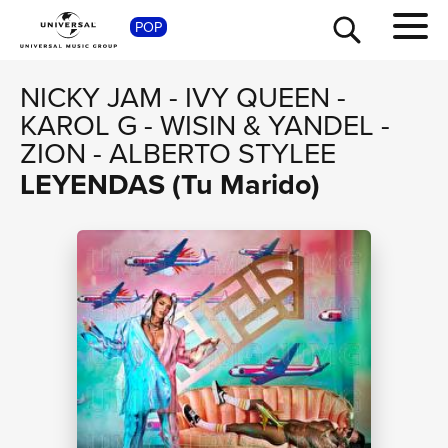
SHOP
POP
NICKY JAM
-
IVY QUEEN
-
KAROL G
-
WISIN & YANDEL
-
ZION
-
ALBERTO STYLEE
LEYENDAS (Tu Marido)
TOUR
NEWS