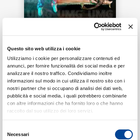
RICERCA
Tracklist:
Questo sito web utilizza i cookie
CHI SIAMO
Utilizziamo i cookie per personalizzare contenuti ed
Tu Marido
(Chorus/TikTok)
1
00:15
annunci, per fornire funzionalità dei social media e per
KAROL G, Wisin & Yandel, Nicky Jam, Ivy Queen, Zion,
analizzare il nostro traffico. Condividiamo inoltre
Alberto Stylee
informazioni sul modo in cui utilizza il nostro sito con i
CONTATTI
nostri partner che si occupano di analisi dei dati web,
pubblicità e social media, i quali potrebbero combinarle
con altre informazioni che ha fornito loro o che hanno
Formati disponibili:
raccolto dal suo utilizzo dei loro servizi.
NEWSLETTER
Selezione
Digitale
eSingle Audio/Single Track
Necessari
del
Chorus/TikTok