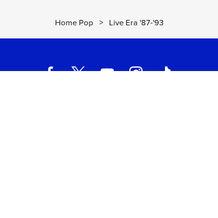
Home Pop
>
Live Era '87-'93
UNIVERSAL MUSIC ITALIA s.r.l. (Società con unico socio) | Via
Nervesa, 21 - 20139 Milano
P.IVA IT03802730154 Iscritta al REA di Milano con il numero
966135 in data 29/06/1977
Capitale sociale Euro 2.000.000
interamente versato.
Universal Music Italia, nel rispetto delle best practices in tema di
corporate compliance ed al fine di migliorare i rapporti con tutti