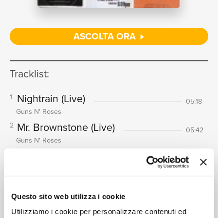
NEWS
ASCOLTA ORA
RICERCA
Tracklist:
Nightrain
(Live)
1
05:18
Guns N' Roses
Mr. Brownstone
(Live)
2
CHI
05:42
Guns N' Roses
It's So Easy
(Live)
3
03:28
Guns N' Roses
Welcome To The Jungle
(Live In
4
SIAMO
Questo sito web utilizza i cookie
Argentina / 1992)
05:08
Utilizziamo i cookie per personalizzare contenuti ed
Guns N' Roses