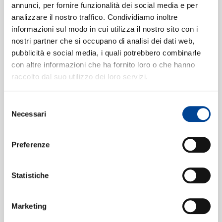
annunci, per fornire funzionalità dei social media e per
Dust N' Bones
(Live In New York /
5
analizzare il nostro traffico. Condividiamo inoltre
1991)
05:05
informazioni sul modo in cui utilizza il nostro sito con i
Guns N' Roses
nostri partner che si occupano di analisi dei dati web,
CONTATTI
My Michelle
(Live)
pubblicità e social media, i quali potrebbero combinarle
6
03:53
con altre informazioni che ha fornito loro o che hanno
Guns N' Roses
raccolto dal suo utilizzo dei loro servizi.
You're Crazy
(Live)
7
04:45
Guns N' Roses
Selezione
Used To Love Her
(Live)
8
NEWSLETT
Necessari
del
04:17
Guns N' Roses
consenso
Patience
(Live In Mexico / 1993)
9
Preferenze
06:42
Guns N' Roses
It's Alright
(Live In Houston /
10
Statistiche
1992)
03:07
Guns N' Roses
Marketing
November Rain
(Live In Japan /
11