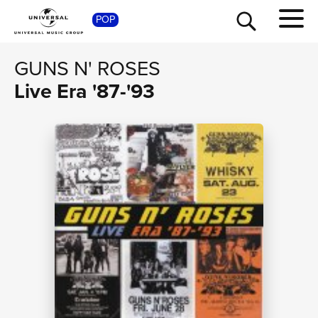
SHO
POP
GUNS N' ROSES
Live Era '87-'93
TOUR