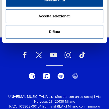
Accetta selezionati
Home Pop
>
Mi Gente featuring Beyoncé
Rifiuta
UNIVERSAL MUSIC ITALIA s.r.l. (Società con unico socio) | Via
Nervesa, 21 - 20139 Milano
P.IVA IT03802730154 Iscritta al REA di Milano con il numero