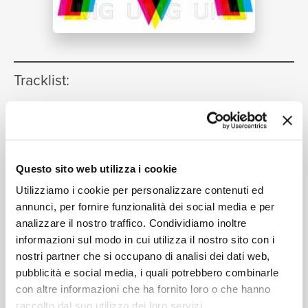
NEWS
RICERCA
Tracklist:
Moves Like Jagger
1
03:21
Maroon 5, Christina Aguilera
Moves Like Jagger
(Soul Seekerz
2
CHI SIAMO
Questo sito web utilizza i cookie
Radio Edit)
03:24
Utilizziamo i cookie per personalizzare contenuti ed
Maroon 5, Christina Aguilera
annunci, per fornire funzionalità dei social media e per
analizzare il nostro traffico. Condividiamo inoltre
CONTATTI
informazioni sul modo in cui utilizza il nostro sito con i
nostri partner che si occupano di analisi dei dati web,
Formati disponibili:
pubblicità e social media, i quali potrebbero combinarle
con altre informazioni che ha fornito loro o che hanno
raccolto dal suo utilizzo dei loro servizi.